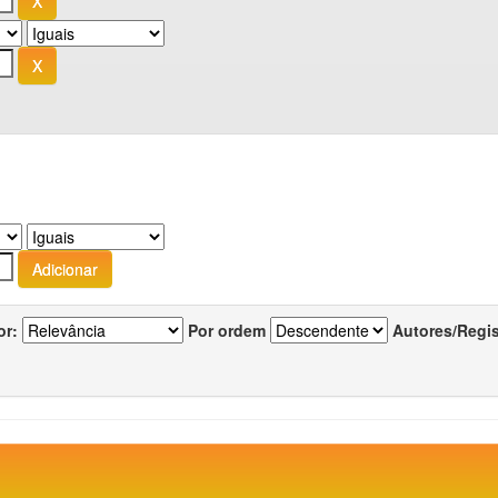
or:
Por ordem
Autores/Regi