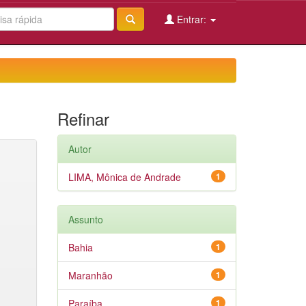
Entrar:
Refinar
Autor
LIMA, Mônica de Andrade
1
Assunto
Bahia
1
Maranhão
1
Paraíba
1