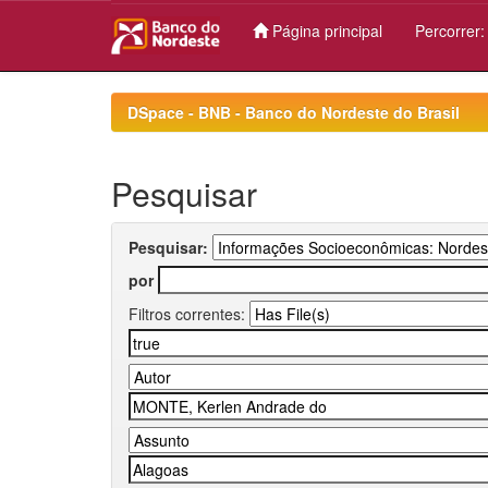
Página principal
Percorrer
Skip
navigation
DSpace - BNB - Banco do Nordeste do Brasil
Pesquisar
Pesquisar:
por
Filtros correntes: