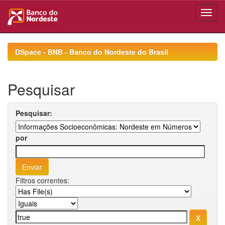
Skip
navigation
DSpace - BNB - Banco do Nordeste do Brasil
Pesquisar
Pesquisar:
por
Filtros correntes: