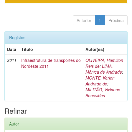
Anterior
1
Próxima
Registos:
Data
Título
Autor(es)
2011
Infraestrutura de transportes do
OLIVEIRA, Hamilton
Nordeste 2011
Reis de
;
LIMA,
Mônica de Andrade
;
MONTE, Kerlen
Andrade do
;
MILITÃO, Vivianne
Benevides
Refinar
Autor