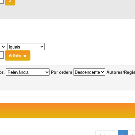
or:
Por ordem
Autores/Regi