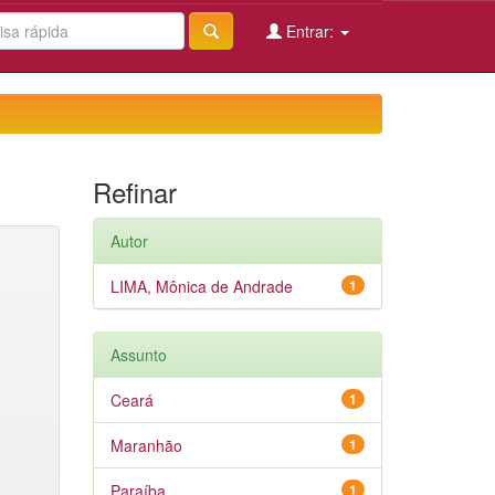
Entrar:
Refinar
Autor
LIMA, Mônica de Andrade
1
Assunto
Ceará
1
Maranhão
1
Paraíba
1