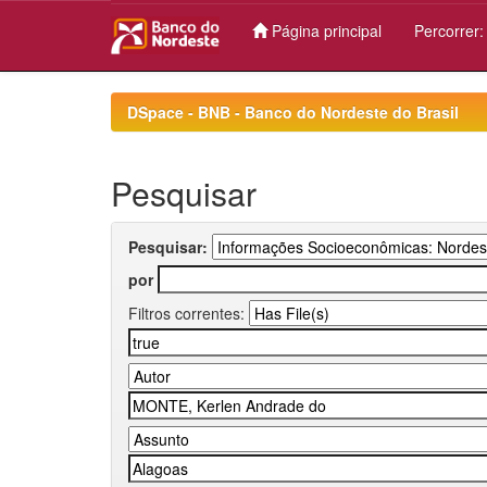
Página principal
Percorrer
Skip
navigation
DSpace - BNB - Banco do Nordeste do Brasil
Pesquisar
Pesquisar:
por
Filtros correntes: