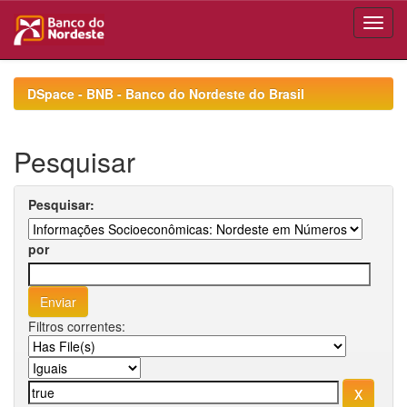
Skip
navigation
DSpace - BNB - Banco do Nordeste do Brasil
Pesquisar
Pesquisar:
por
Filtros correntes: