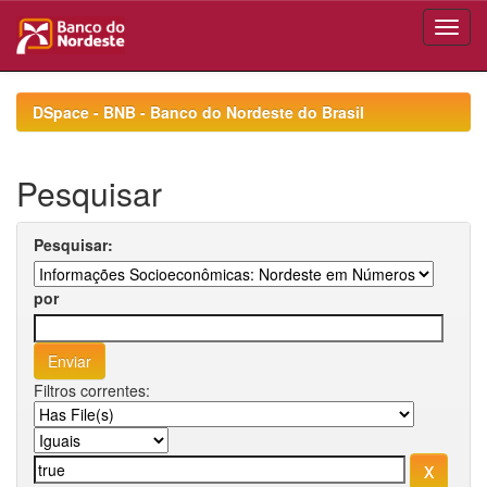
Skip
navigation
DSpace - BNB - Banco do Nordeste do Brasil
Pesquisar
Pesquisar:
por
Filtros correntes: