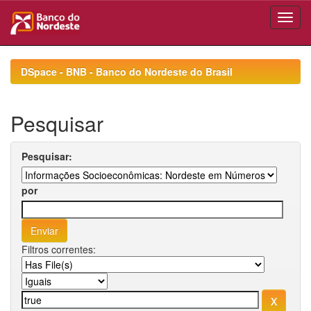
Skip
navigation
DSpace - BNB - Banco do Nordeste do Brasil
Pesquisar
Pesquisar:
por
Filtros correntes: