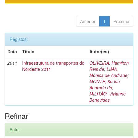
Anterior
1
Próxima
Registos:
Data
Título
Autor(es)
2011
Infraestrutura de transportes do
OLIVEIRA, Hamilton
Nordeste 2011
Reis de
;
LIMA,
Mônica de Andrade
;
MONTE, Kerlen
Andrade do
;
MILITÃO, Vivianne
Benevides
Refinar
Autor