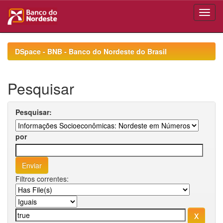
Skip
navigation
DSpace - BNB - Banco do Nordeste do Brasil
Pesquisar
Pesquisar:
por
Filtros correntes: