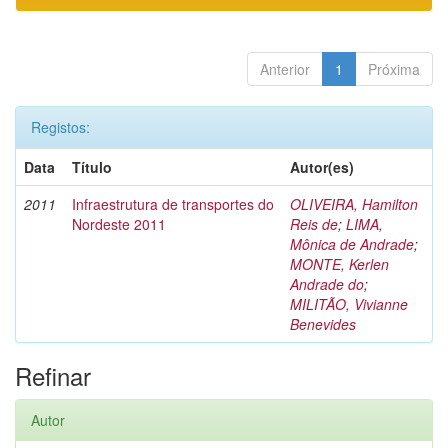
Anterior
1
Próxima
Registos:
Data
Título
Autor(es)
2011
Infraestrutura de transportes do
OLIVEIRA, Hamilton
Nordeste 2011
Reis de
;
LIMA,
Mônica de Andrade
;
MONTE, Kerlen
Andrade do
;
MILITÃO, Vivianne
Benevides
Refinar
Autor