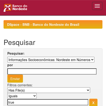
Skip
navigation
DSpace - BNB - Banco do Nordeste do Brasil
Pesquisar
Pesquisar:
por
Filtros correntes: