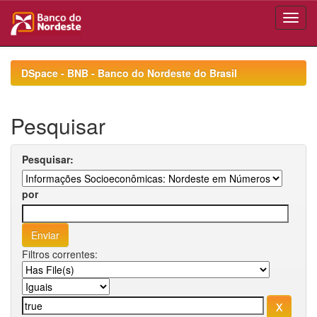
Skip
navigation
DSpace - BNB - Banco do Nordeste do Brasil
Pesquisar
Pesquisar:
por
Filtros correntes: