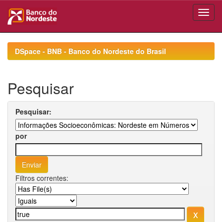
Skip
navigation
DSpace - BNB - Banco do Nordeste do Brasil
Pesquisar
Pesquisar:
por
Filtros correntes: