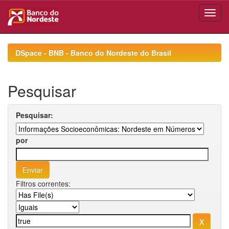
Skip
navigation
DSpace - BNB - Banco do Nordeste do Brasil
Pesquisar
Pesquisar:
por
Filtros correntes: