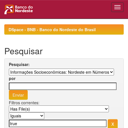
Skip
navigation
DSpace - BNB - Banco do Nordeste do Brasil
Pesquisar
Pesquisar:
por
Filtros correntes: