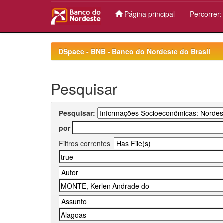
Página principal
Percorrer
Skip
navigation
DSpace - BNB - Banco do Nordeste do Brasil
Pesquisar
Pesquisar:
por
Filtros correntes: