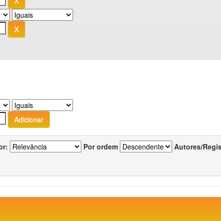
or:
Por ordem
Autores/Regi