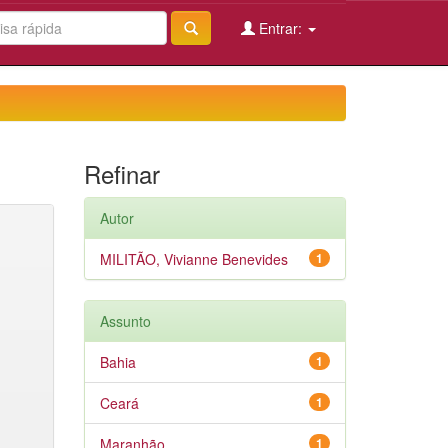
Entrar:
Refinar
Autor
MILITÃO, Vivianne Benevides
1
Assunto
Bahia
1
Ceará
1
Maranhão
1