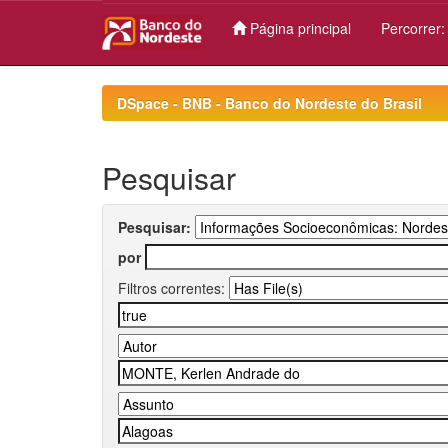
Página principal
Percorrer
Skip
navigation
DSpace - BNB - Banco do Nordeste do Brasil
Pesquisar
Pesquisar:
por
Filtros correntes: