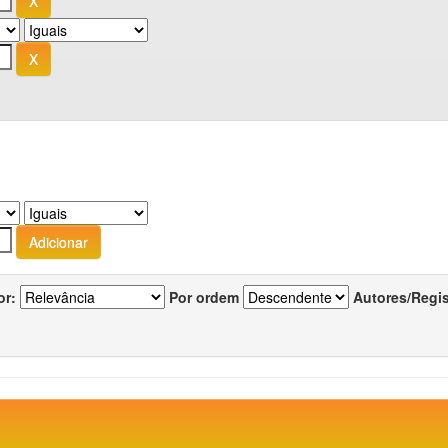
or:
Por ordem
Autores/Regi