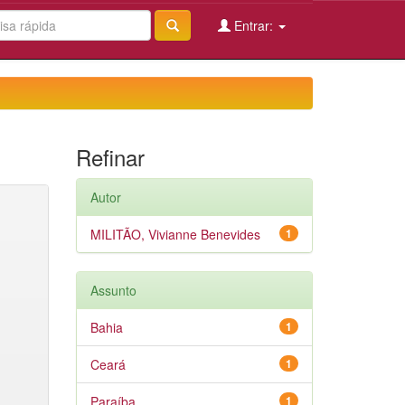
Entrar:
Refinar
Autor
MILITÃO, Vivianne Benevides
1
Assunto
Bahia
1
Ceará
1
Paraíba
1