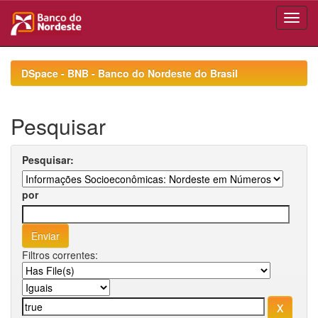
Skip
navigation
DSpace - BNB - Banco do Nordeste do Brasil
Pesquisar
Pesquisar:
por
Filtros correntes: