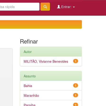
Entrar:
Refinar
Autor
MILITÃO, Vivianne Benevides
1
Assunto
Bahia
1
Maranhão
1
Paraíba
1