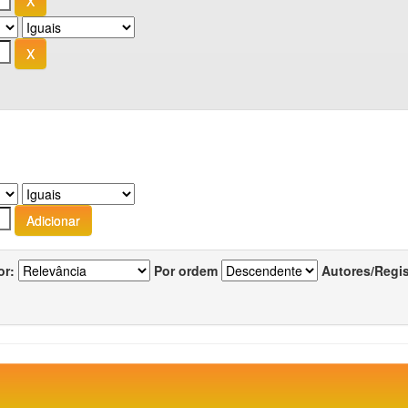
or:
Por ordem
Autores/Regi