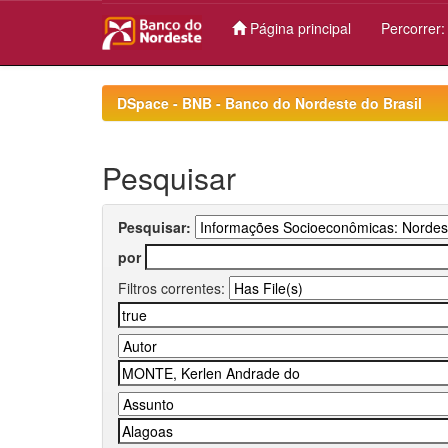
Página principal
Percorrer
Skip
navigation
DSpace - BNB - Banco do Nordeste do Brasil
Pesquisar
Pesquisar:
por
Filtros correntes: