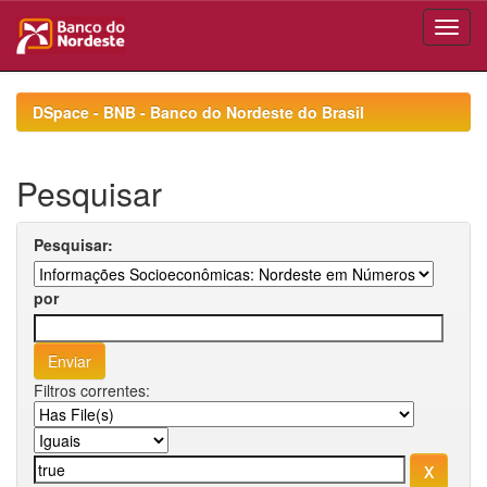
Skip
navigation
DSpace - BNB - Banco do Nordeste do Brasil
Pesquisar
Pesquisar:
por
Filtros correntes: