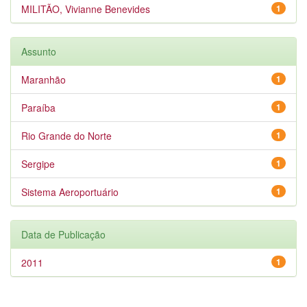
MILITÃO, Vivianne Benevides
1
Assunto
Maranhão
1
Paraíba
1
Rio Grande do Norte
1
Sergipe
1
Sistema Aeroportuário
1
Data de Publicação
2011
1