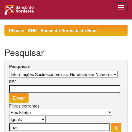
Skip
navigation
DSpace - BNB - Banco do Nordeste do Brasil
Pesquisar
Pesquisar:
por
Filtros correntes: