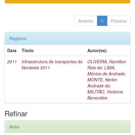
Anterior
1
Próxima
Registos:
Data
Título
Autor(es)
2011
Infraestrutura de transportes do
OLIVEIRA, Hamilton
Nordeste 2011
Reis de
;
LIMA,
Mônica de Andrade
;
MONTE, Kerlen
Andrade do
;
MILITÃO, Vivianne
Benevides
Refinar
Autor