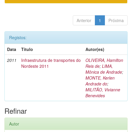
Anterior
1
Próxima
Registos:
Data
Título
Autor(es)
2011
Infraestrutura de transportes do
OLIVEIRA, Hamilton
Nordeste 2011
Reis de
;
LIMA,
Mônica de Andrade
;
MONTE, Kerlen
Andrade do
;
MILITÃO, Vivianne
Benevides
Refinar
Autor