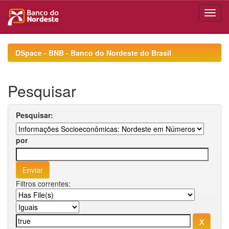
Skip
navigation
DSpace - BNB - Banco do Nordeste do Brasil
Pesquisar
Pesquisar:
por
Filtros correntes: