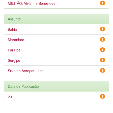
MILITÃO, Vivianne Benevides
1
Assunto
Bahia
1
Maranhão
1
Paraíba
1
Sergipe
1
Sistema Aeroportuário
1
Data de Publicação
2011
1