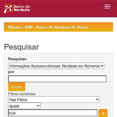
Skip
navigation
DSpace - BNB - Banco do Nordeste do Brasil
Pesquisar
Pesquisar:
por
Filtros correntes: