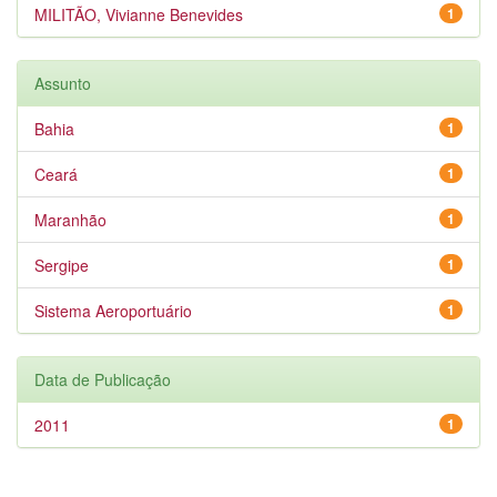
MILITÃO, Vivianne Benevides
1
Assunto
Bahia
1
Ceará
1
Maranhão
1
Sergipe
1
Sistema Aeroportuário
1
Data de Publicação
2011
1