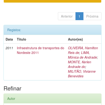
Anterior
1
Próxima
Registos:
Data
Título
Autor(es)
2011
Infraestrutura de transportes do
OLIVEIRA, Hamilton
Nordeste 2011
Reis de
;
LIMA,
Mônica de Andrade
;
MONTE, Kerlen
Andrade do
;
MILITÃO, Vivianne
Benevides
Refinar
Autor