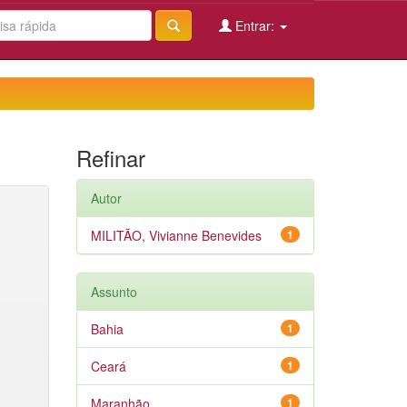
Entrar:
Refinar
Autor
MILITÃO, Vivianne Benevides
1
Assunto
Bahia
1
Ceará
1
Maranhão
1