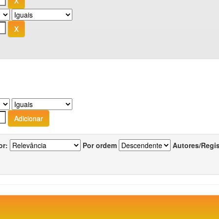
or:
Por ordem
Autores/Regi