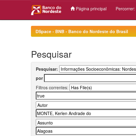
Página principal
Percorrer
Skip
navigation
DSpace - BNB - Banco do Nordeste do Brasil
Pesquisar
Pesquisar:
por
Filtros correntes: