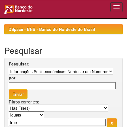
Skip
navigation
DSpace - BNB - Banco do Nordeste do Brasil
Pesquisar
Pesquisar:
por
Filtros correntes: