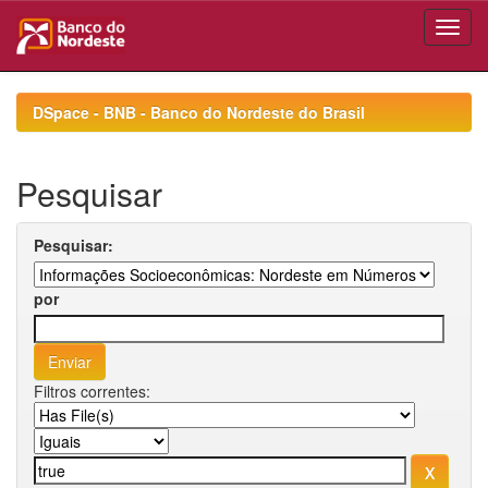
Skip
navigation
DSpace - BNB - Banco do Nordeste do Brasil
Pesquisar
Pesquisar:
por
Filtros correntes: