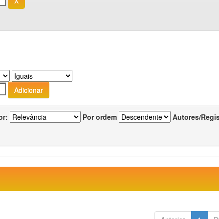
or:
Por ordem
Autores/Regi