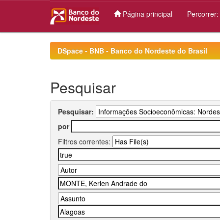
Página principal
Percorrer
Skip
navigation
DSpace - BNB - Banco do Nordeste do Brasil
Pesquisar
Pesquisar:
por
Filtros correntes: