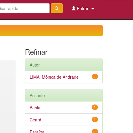
Entrar:
Refinar
Autor
LIMA, Mônica de Andrade
1
Assunto
Bahia
1
Ceará
1
Paraíba
1