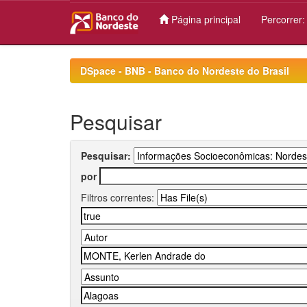
Página principal
Percorrer
Skip
navigation
DSpace - BNB - Banco do Nordeste do Brasil
Pesquisar
Pesquisar:
por
Filtros correntes: