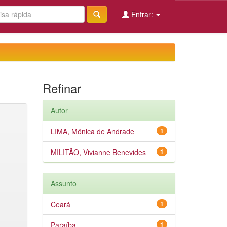
Entrar:
Refinar
Autor
LIMA, Mônica de Andrade
1
MILITÃO, Vivianne Benevides
1
Assunto
Ceará
1
Paraíba
1