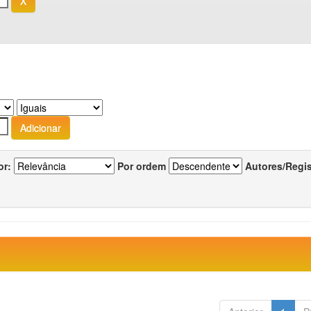
or:
Por ordem
Autores/Regi