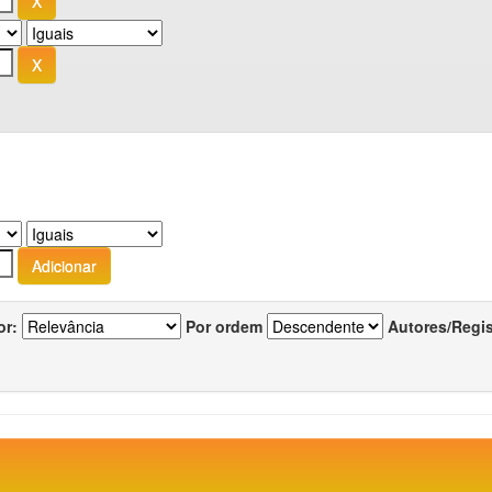
or:
Por ordem
Autores/Regi