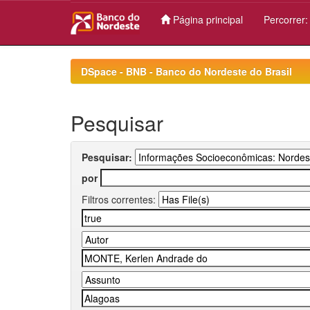
Página principal
Percorrer
Skip
navigation
DSpace - BNB - Banco do Nordeste do Brasil
Pesquisar
Pesquisar:
por
Filtros correntes: