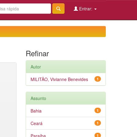
Entrar:
Refinar
Autor
MILITÃO, Vivianne Benevides
1
Assunto
Bahia
1
Ceará
1
Paraíba
1