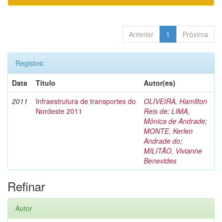
Anterior
1
Próxima
Registos:
Data
Título
Autor(es)
2011
Infraestrutura de transportes do
OLIVEIRA, Hamilton
Nordeste 2011
Reis de
;
LIMA,
Mônica de Andrade
;
MONTE, Kerlen
Andrade do
;
MILITÃO, Vivianne
Benevides
Refinar
Autor