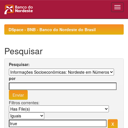
Skip
navigation
DSpace - BNB - Banco do Nordeste do Brasil
Pesquisar
Pesquisar:
por
Filtros correntes: