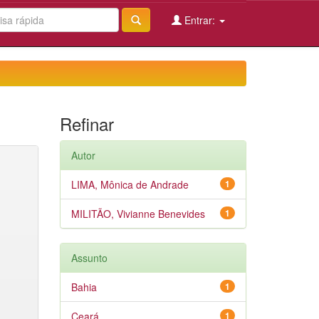
Entrar:
Refinar
Autor
LIMA, Mônica de Andrade
1
MILITÃO, Vivianne Benevides
1
Assunto
Bahia
1
Ceará
1