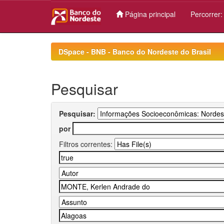
Página principal
Percorrer
Skip
navigation
DSpace - BNB - Banco do Nordeste do Brasil
Pesquisar
Pesquisar:
por
Filtros correntes: