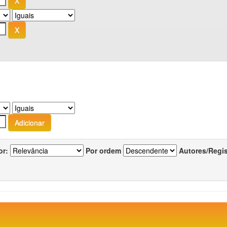
or:
Por ordem
Autores/Regi