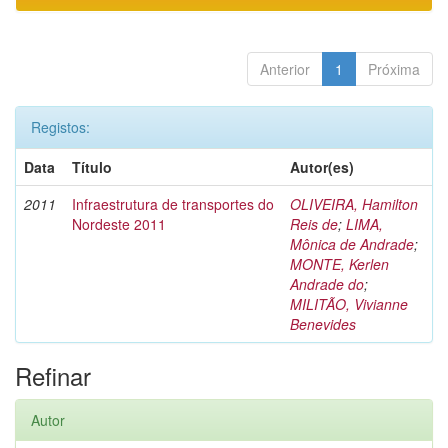
Anterior
1
Próxima
Registos:
Data
Título
Autor(es)
2011
Infraestrutura de transportes do
OLIVEIRA, Hamilton
Nordeste 2011
Reis de
;
LIMA,
Mônica de Andrade
;
MONTE, Kerlen
Andrade do
;
MILITÃO, Vivianne
Benevides
Refinar
Autor