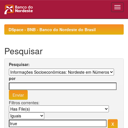
Skip
navigation
DSpace - BNB - Banco do Nordeste do Brasil
Pesquisar
Pesquisar:
por
Filtros correntes: