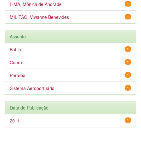
LIMA, Mônica de Andrade
1
MILITÃO, Vivianne Benevides
1
Assunto
Bahia
1
Ceará
1
Paraíba
1
Sistema Aeroportuário
1
Data de Publicação
2011
1