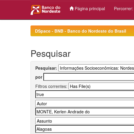
Página principal
Percorrer
Skip
navigation
DSpace - BNB - Banco do Nordeste do Brasil
Pesquisar
Pesquisar:
por
Filtros correntes: