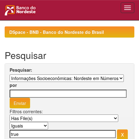
Skip
navigation
DSpace - BNB - Banco do Nordeste do Brasil
Pesquisar
Pesquisar:
por
Filtros correntes: