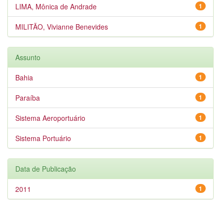
LIMA, Mônica de Andrade
1
MILITÃO, Vivianne Benevides
1
Assunto
Bahia
1
Paraíba
1
Sistema Aeroportuário
1
Sistema Portuário
1
Data de Publicação
2011
1