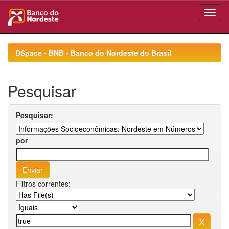
Skip
navigation
DSpace - BNB - Banco do Nordeste do Brasil
Pesquisar
Pesquisar:
por
Filtros correntes: