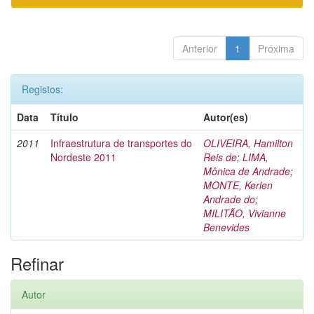
Anterior
1
Próxima
Registos:
Data
Título
Autor(es)
2011
Infraestrutura de transportes do
OLIVEIRA, Hamilton
Nordeste 2011
Reis de
;
LIMA,
Mônica de Andrade
;
MONTE, Kerlen
Andrade do
;
MILITÃO, Vivianne
Benevides
Refinar
Autor