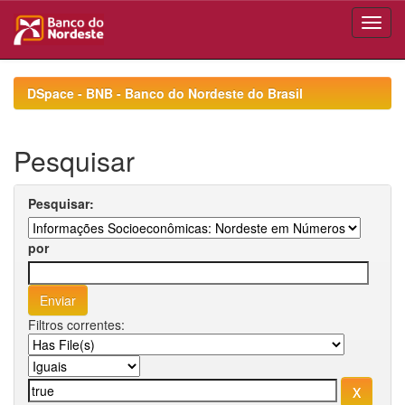
Skip
navigation
DSpace - BNB - Banco do Nordeste do Brasil
Pesquisar
Pesquisar:
por
Filtros correntes: