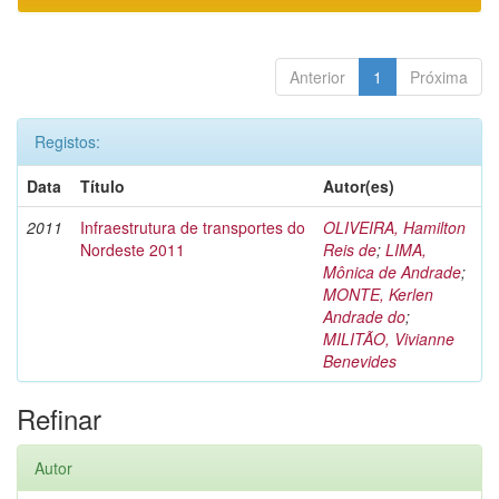
Anterior
1
Próxima
Registos:
Data
Título
Autor(es)
2011
Infraestrutura de transportes do
OLIVEIRA, Hamilton
Nordeste 2011
Reis de
;
LIMA,
Mônica de Andrade
;
MONTE, Kerlen
Andrade do
;
MILITÃO, Vivianne
Benevides
Refinar
Autor