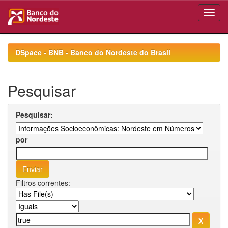
Skip
navigation
DSpace - BNB - Banco do Nordeste do Brasil
Pesquisar
Pesquisar:
por
Filtros correntes: