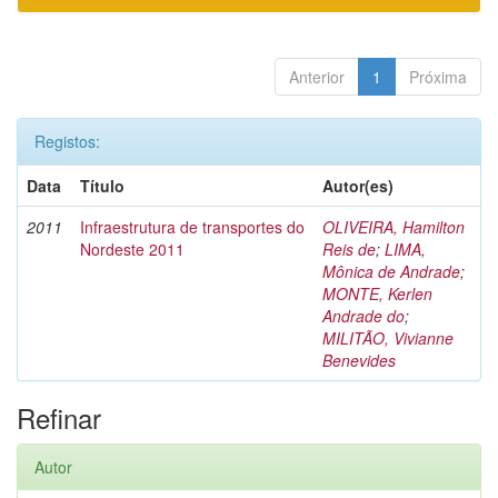
Anterior
1
Próxima
Registos:
Data
Título
Autor(es)
2011
Infraestrutura de transportes do
OLIVEIRA, Hamilton
Nordeste 2011
Reis de
;
LIMA,
Mônica de Andrade
;
MONTE, Kerlen
Andrade do
;
MILITÃO, Vivianne
Benevides
Refinar
Autor