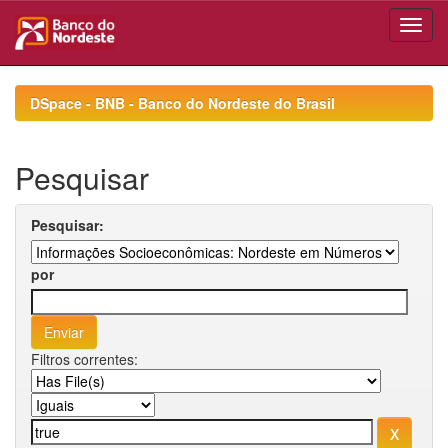
Skip
navigation
DSpace - BNB - Banco do Nordeste do Brasil
Pesquisar
Pesquisar:
por
Filtros correntes: