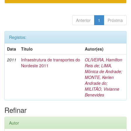
Anterior
1
Próxima
Registos:
Data
Título
Autor(es)
2011
Infraestrutura de transportes do
OLIVEIRA, Hamilton
Nordeste 2011
Reis de
;
LIMA,
Mônica de Andrade
;
MONTE, Kerlen
Andrade do
;
MILITÃO, Vivianne
Benevides
Refinar
Autor