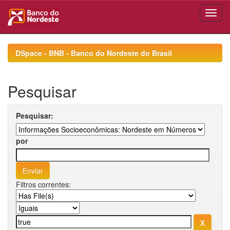
Skip
navigation
DSpace - BNB - Banco do Nordeste do Brasil
Pesquisar
Pesquisar:
por
Filtros correntes: