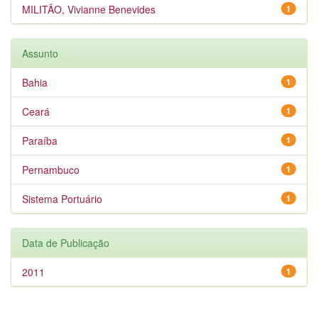
MILITÃO, Vivianne Benevides
1
Assunto
Bahia
1
Ceará
1
Paraíba
1
Pernambuco
1
Sistema Portuário
1
Data de Publicação
2011
1