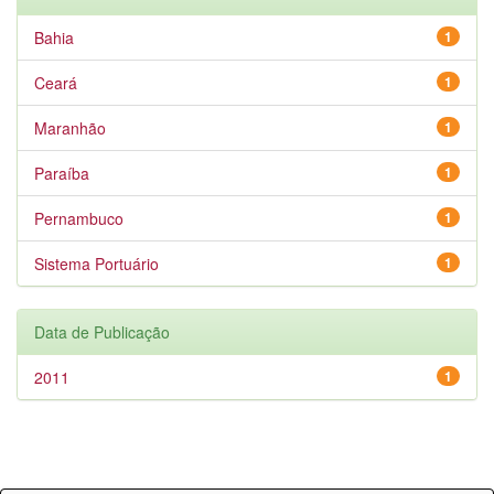
Bahia
1
Ceará
1
Maranhão
1
Paraíba
1
Pernambuco
1
Sistema Portuário
1
Data de Publicação
2011
1