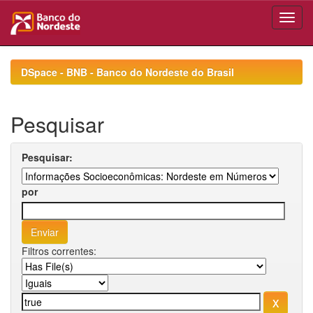
Skip
navigation
DSpace - BNB - Banco do Nordeste do Brasil
Pesquisar
Pesquisar:
por
Filtros correntes: