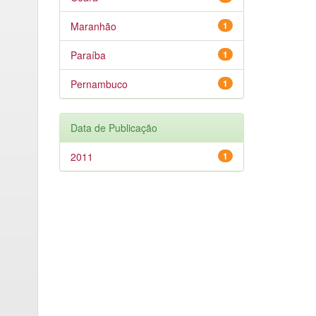
Maranhão
1
Paraíba
1
Pernambuco
1
Data de Publicação
2011
1