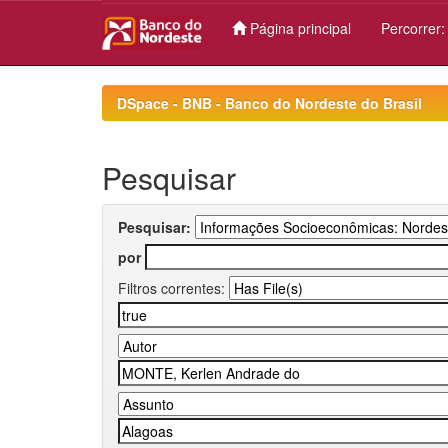
Página principal
Percorrer
Skip
navigation
DSpace - BNB - Banco do Nordeste do Brasil
Pesquisar
Pesquisar:
por
Filtros correntes: