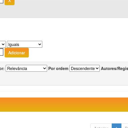
or:
Por ordem
Autores/Regi