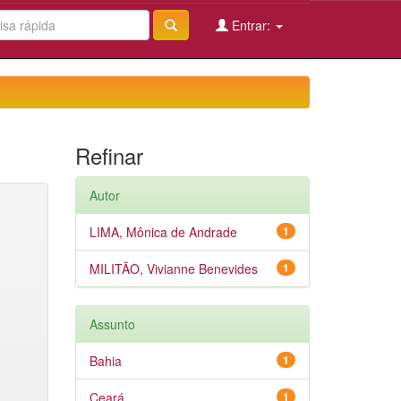
Entrar:
Refinar
Autor
LIMA, Mônica de Andrade
1
MILITÃO, Vivianne Benevides
1
Assunto
Bahia
1
Ceará
1