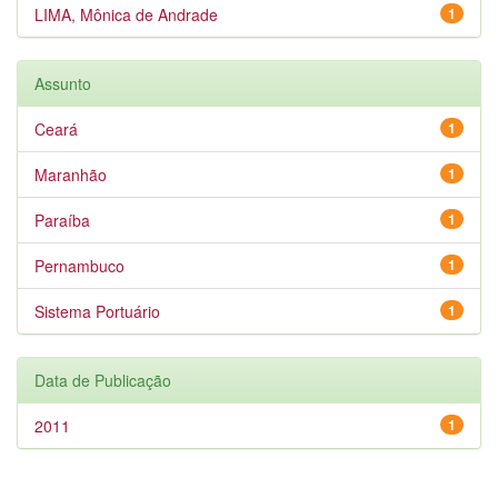
LIMA, Mônica de Andrade
1
Assunto
Ceará
1
Maranhão
1
Paraíba
1
Pernambuco
1
Sistema Portuário
1
Data de Publicação
2011
1