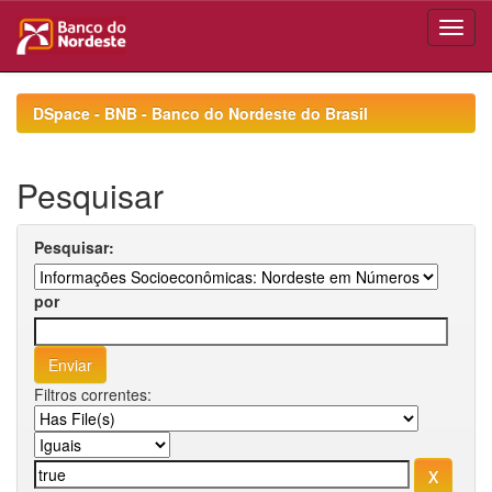
Skip
navigation
DSpace - BNB - Banco do Nordeste do Brasil
Pesquisar
Pesquisar:
por
Filtros correntes: