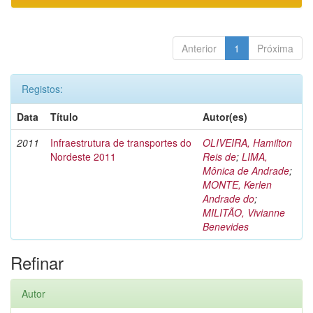
Anterior
1
Próxima
Registos:
Data
Título
Autor(es)
2011
Infraestrutura de transportes do
OLIVEIRA, Hamilton
Nordeste 2011
Reis de
;
LIMA,
Mônica de Andrade
;
MONTE, Kerlen
Andrade do
;
MILITÃO, Vivianne
Benevides
Refinar
Autor