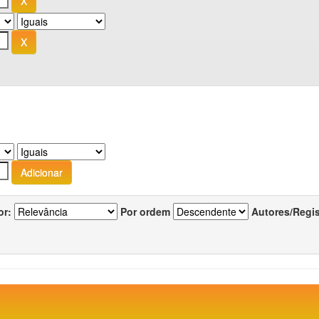
or:
Por ordem
Autores/Regi