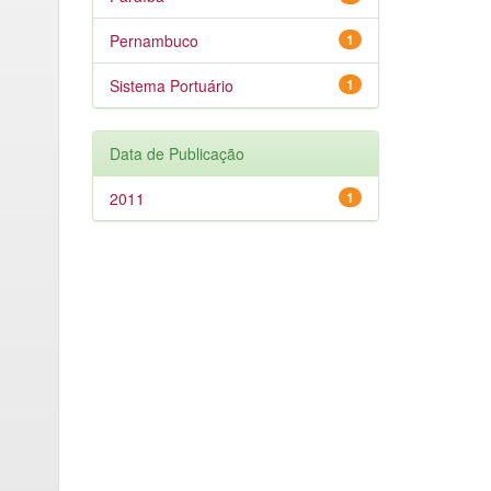
Pernambuco
1
Sistema Portuário
1
Data de Publicação
2011
1