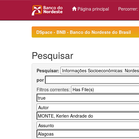
Página principal
Percorrer
Skip
navigation
DSpace - BNB - Banco do Nordeste do Brasil
Pesquisar
Pesquisar:
por
Filtros correntes: