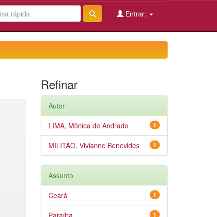
Entrar:
Refinar
Autor
LIMA, Mônica de Andrade
1
MILITÃO, Vivianne Benevides
1
Assunto
Ceará
1
Paraíba
1