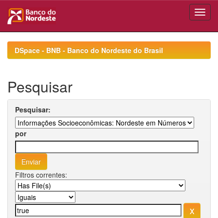
Skip
navigation
DSpace - BNB - Banco do Nordeste do Brasil
Pesquisar
Pesquisar:
por
Filtros correntes: