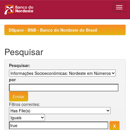
Skip
navigation
DSpace - BNB - Banco do Nordeste do Brasil
Pesquisar
Pesquisar:
por
Filtros correntes: