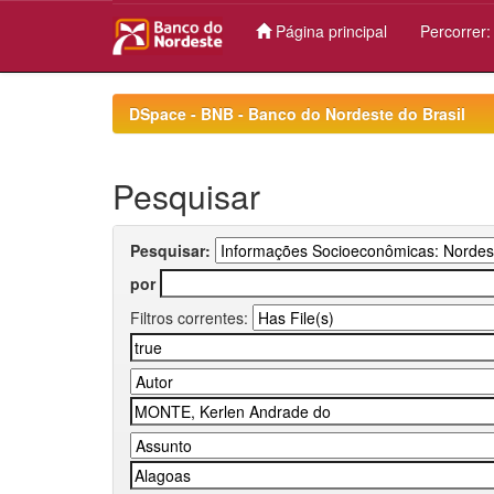
Página principal
Percorrer
Skip
navigation
DSpace - BNB - Banco do Nordeste do Brasil
Pesquisar
Pesquisar:
por
Filtros correntes: