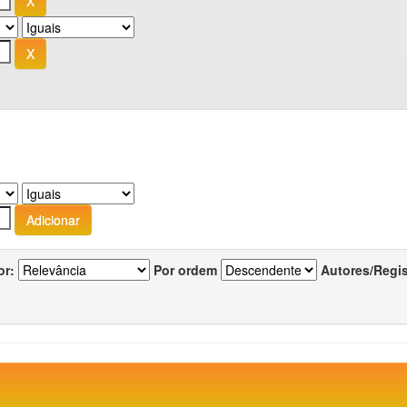
or:
Por ordem
Autores/Regi