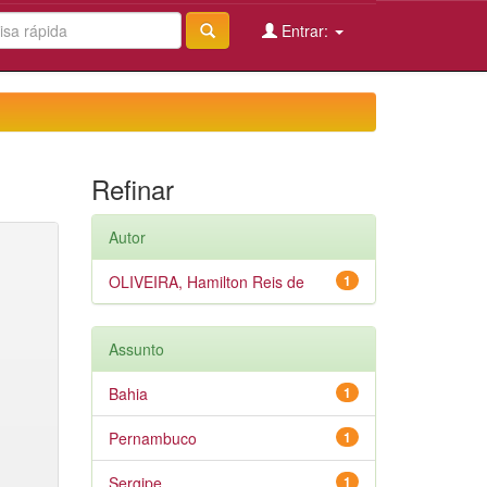
Entrar:
Refinar
Autor
OLIVEIRA, Hamilton Reis de
1
Assunto
Bahia
1
Pernambuco
1
Sergipe
1