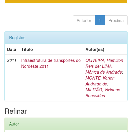
Anterior
1
Próxima
Registos:
Data
Título
Autor(es)
2011
Infraestrutura de transportes do
OLIVEIRA, Hamilton
Nordeste 2011
Reis de
;
LIMA,
Mônica de Andrade
;
MONTE, Kerlen
Andrade do
;
MILITÃO, Vivianne
Benevides
Refinar
Autor