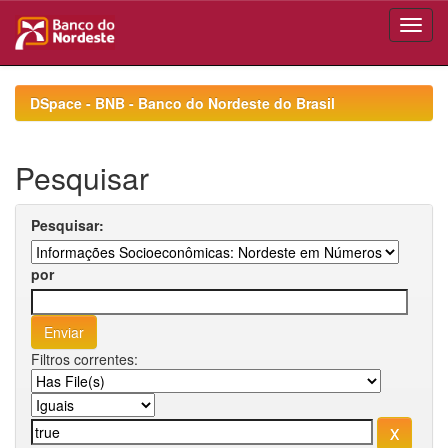
Skip
navigation
DSpace - BNB - Banco do Nordeste do Brasil
Pesquisar
Pesquisar:
por
Filtros correntes: