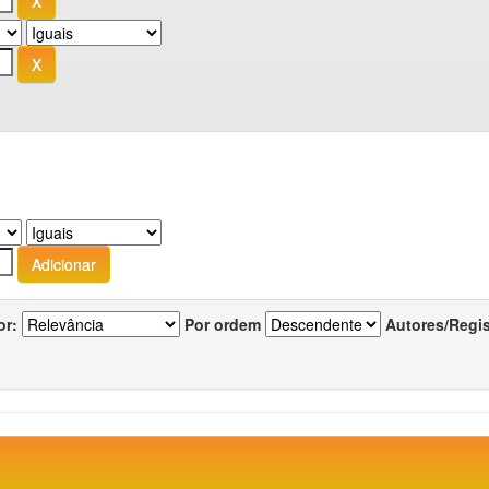
or:
Por ordem
Autores/Regi