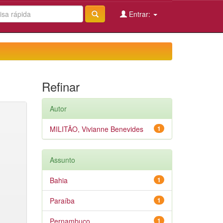
Entrar:
Refinar
Autor
MILITÃO, Vivianne Benevides
1
Assunto
Bahia
1
Paraíba
1
Pernambuco
1