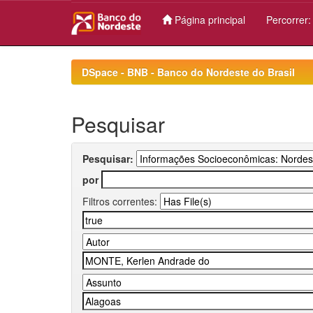
Página principal
Percorrer
Skip
navigation
DSpace - BNB - Banco do Nordeste do Brasil
Pesquisar
Pesquisar:
por
Filtros correntes: