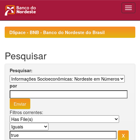
Skip
navigation
DSpace - BNB - Banco do Nordeste do Brasil
Pesquisar
Pesquisar:
por
Filtros correntes: