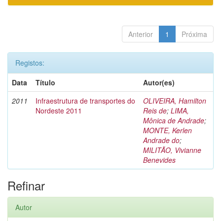
Anterior
1
Próxima
Registos:
Data
Título
Autor(es)
2011
Infraestrutura de transportes do
OLIVEIRA, Hamilton
Nordeste 2011
Reis de
;
LIMA,
Mônica de Andrade
;
MONTE, Kerlen
Andrade do
;
MILITÃO, Vivianne
Benevides
Refinar
Autor