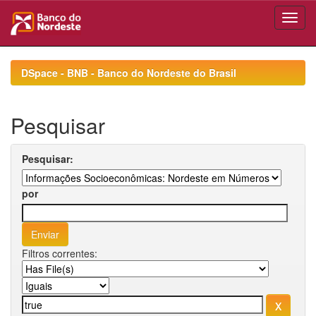
Skip
navigation
DSpace - BNB - Banco do Nordeste do Brasil
Pesquisar
Pesquisar:
por
Filtros correntes: