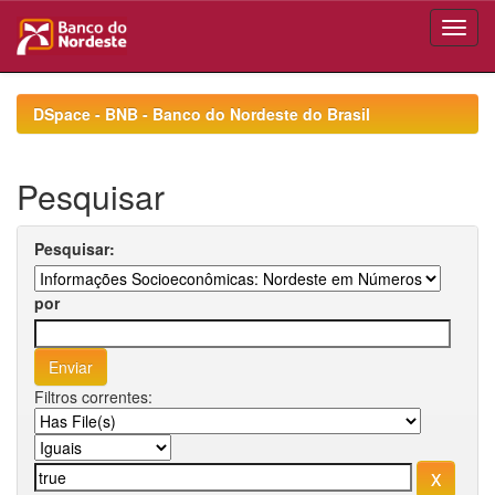
Skip
navigation
DSpace - BNB - Banco do Nordeste do Brasil
Pesquisar
Pesquisar:
por
Filtros correntes: